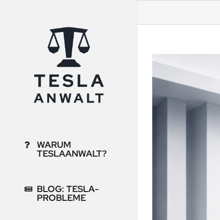
Zum
Inhalt
springen
WARUM
TESLAANWALT?
BLOG: TESLA-
 fehlender Software-
PROBLEME