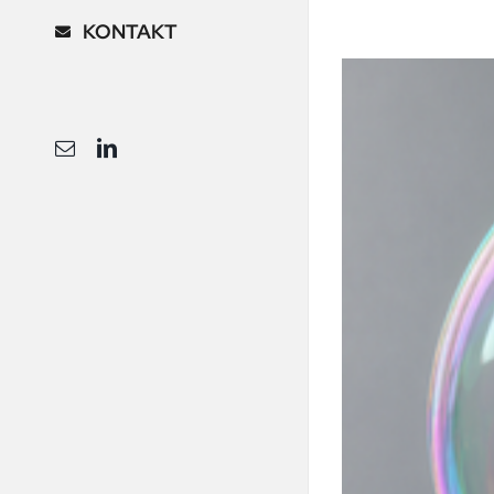
KONTAKT
E-
LinkedIn
Mail
nomen Fahren platzt für