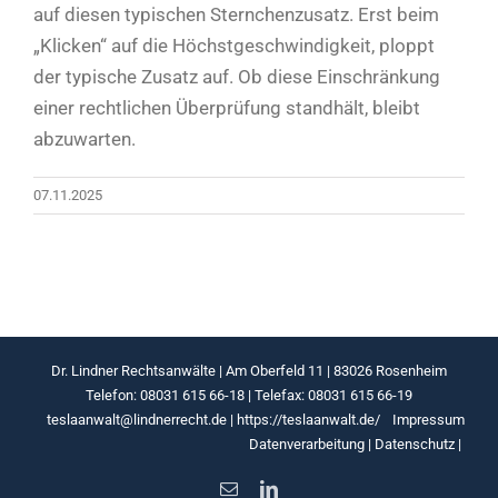
auf diesen typischen Sternchenzusatz. Erst beim
„Klicken“ auf die Höchstgeschwindigkeit, ploppt
der typische Zusatz auf. Ob diese Einschränkung
einer rechtlichen Überprüfung standhält, bleibt
abzuwarten.
07.11.2025
Dr. Lindner Rechtsanwälte | Am Oberfeld 11 | 83026 Rosenheim
Telefon: 08031 615 66-18 | Telefax: 08031 615 66-19
teslaanwalt@lindnerrecht.de
|
https://teslaanwalt.de/
Impressum
Datenverarbeitung
|
Datenschutz
|
E-
LinkedIn