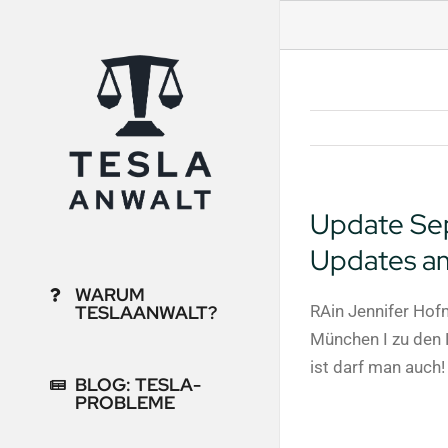
Zum
Inhalt
springen
Update Sep
Updates am
WARUM
RAin Jennifer Hofm
TESLAANWALT?
München I zu den 
ist darf man auch
BLOG: TESLA-
PROBLEME