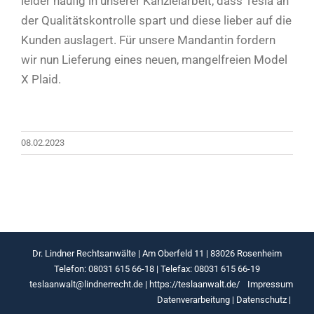
leider häufig in unserer Kanzleiarbeit, dass Tesla an
der Qualitätskontrolle spart und diese lieber auf die
Kunden auslagert. Für unsere Mandantin fordern
wir nun Lieferung eines neuen, mangelfreien Model
X Plaid.
08.02.2023
Dr. Lindner Rechtsanwälte | Am Oberfeld 11 | 83026 Rosenheim
Telefon: 08031 615 66-18 | Telefax: 08031 615 66-19
teslaanwalt@lindnerrecht.de
|
https://teslaanwalt.de/
Impressum
Datenverarbeitung
|
Datenschutz
|